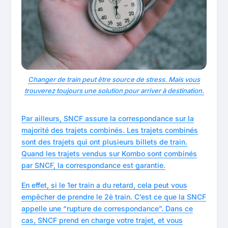
Changer de train peut être source de stress. Mais vous
trouverez toujours une solution pour arriver à destination.
Par ailleurs, SNCF assure la correspondance sur la
majorité des trajets combinés. Les trajets combinés
sont des trajets qui ont plusieurs billets de train.
Quand les trajets vendus sur Kombo sont combinés
par SNCF, la correspondance est garantie.
En effet, si le 1er train a du retard, cela peut vous
empêcher de prendre le 2è train. C’est ce que la SNCF
appelle une “rupture de correspondance”. Dans ce
cas, SNCF prend en charge votre trajet, et vous